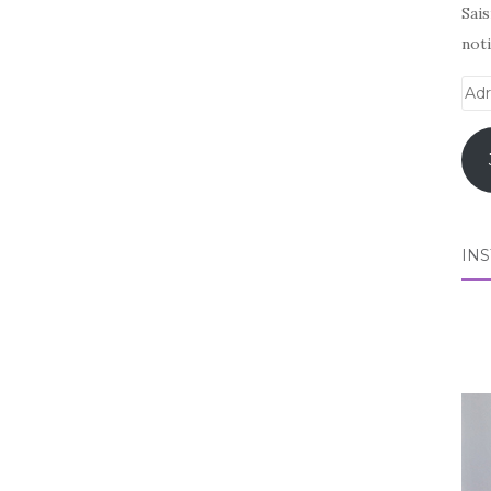
Sai
noti
Adr
e-
mai
IN