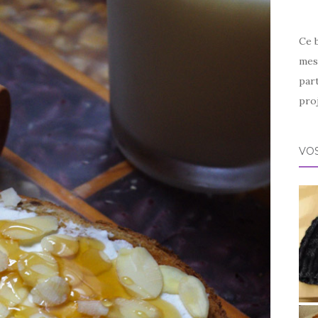
Ce 
mes 
par
proj
VOS