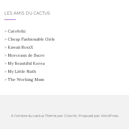
LES AMIS DU CACTUS
>
Carofoliz
>
Cheap Fashionable Girls
>
Kawaii RoxxX
>
Morceaux de Sucre
>
My Beautiful Korea
>
My Little Nath
>
The Working Mum
A l'ombre du cactus Thème par
Colorlib
. Propulsé par
WordPress