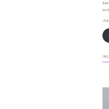
Sai
noti
Adr
e-
mai
IN