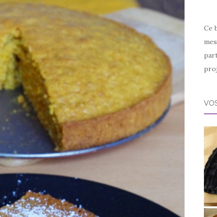
Ce 
mes 
par
proj
VOS