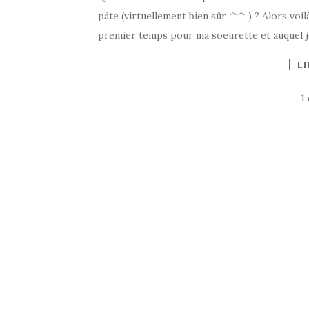
pâte (virtuellement bien sûr ^^ ) ? Alors voil
premier temps pour ma soeurette et auquel je 
LI
1