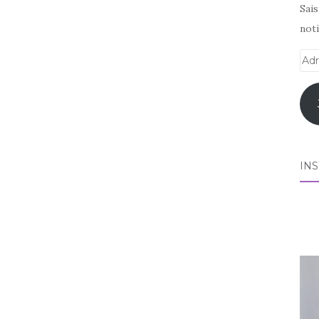
Sai
noti
Adr
e-
mai
IN