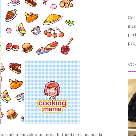
Ce 
mes 
par
proj
VOS
g qu’un jeu vidéo qui nous fait mettre la main à la