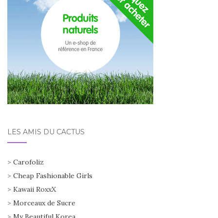
LES AMIS DU CACTUS
>
Carofoliz
>
Cheap Fashionable Girls
>
Kawaii RoxxX
>
Morceaux de Sucre
>
My Beautiful Korea