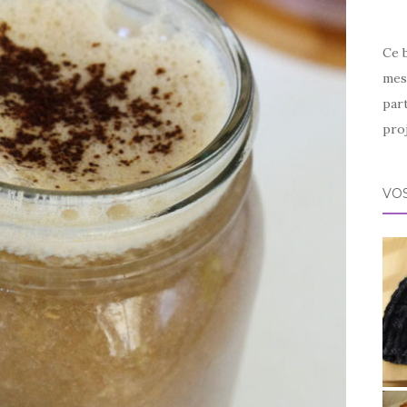
Ce 
mes 
par
proj
VOS