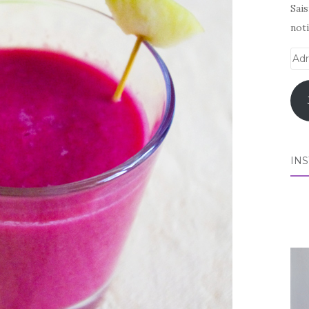
Sai
noti
Adr
e-
mai
IN