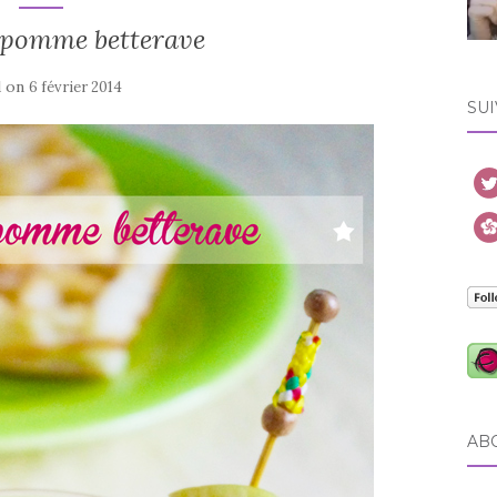
 pomme betterave
d on
6 février 2014
SUI
AB