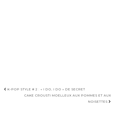
Pagination
K-POP STYLE # 2 : « I DO, I DO » DE SECRET
d'article
CAKE CROUSTI MOELLEUX AUX POMMES ET AUX
NOISETTES