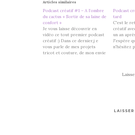
Articles similaires
Podcast créatif #1 – A l’ombre
Podcast cr
du cactus « Sortir de sa laine de
tard
confort »
C'est le r
Je vous laisse découvrir en
créatif ave
vidéo ce tout premier podcast
un an après
créatif :) Dans ce dernier,j e
J'espère qu
vous parle de mes projets
n'hésitez p
tricot et couture, de mon envie
retours. T
de partager cette passion avec
modèle Phi
vous. Merci d'avance pour
PhildarPro
votre indulgence sur cette
2019 pour 
Laiss
vidéo complètement imparfaite
Gryffondor
! Je compte m'améliorer sur
tricotée 
certains points…
LAISSE