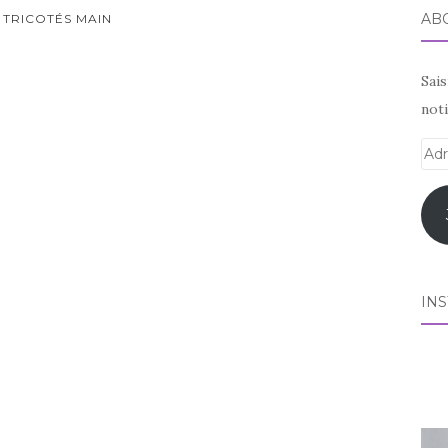
AB
 TRICOTÉS MAIN
Sai
noti
Adr
e-
mai
IN