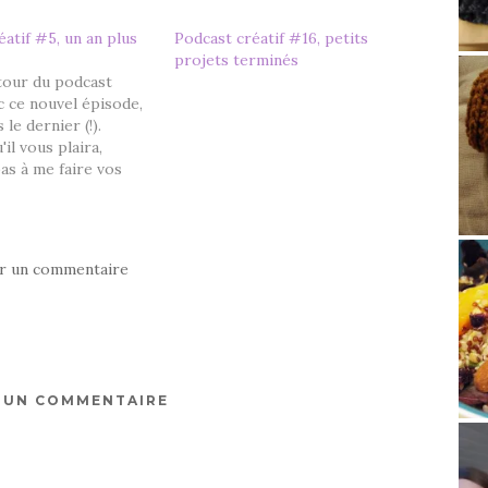
éatif #5, un an plus
Podcast créatif #16, petits
projets terminés
etour du podcast
c ce nouvel épisode,
 le dernier (!).
'il vous plaira,
as à me faire vos
erminés : Robe
ldar, en Cabotine de
jet secret de Noël
ma sœur : Echarpe
er un commentaire
 en Alaska de Drops,
notamment…
R UN COMMENTAIRE