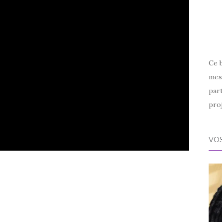
Ce 
mes 
par
proj
VOS