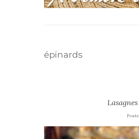
épinards
Lasagnes 
Post