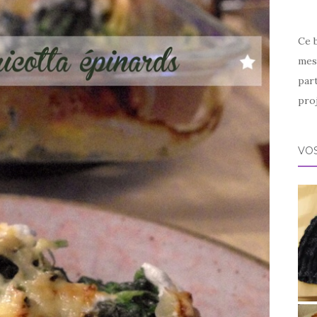
Ce 
mes 
par
proj
VOS