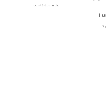
comté épinards.
LI
7 