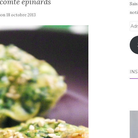
 comté épinards
Sai
noti
 on
18 octobre 2013
Adr
e-
mai
IN