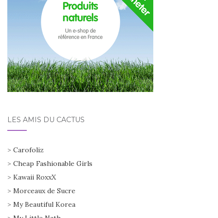
LES AMIS DU CACTUS
>
Carofoliz
>
Cheap Fashionable Girls
>
Kawaii RoxxX
>
Morceaux de Sucre
>
My Beautiful Korea
>
My Little Nath