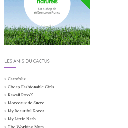
LES AMIS DU CACTUS
>
Carofoliz
>
Cheap Fashionable Girls
>
Kawaii RoxxX
>
Morceaux de Sucre
>
My Beautiful Korea
>
My Little Nath
>
The Working Mum