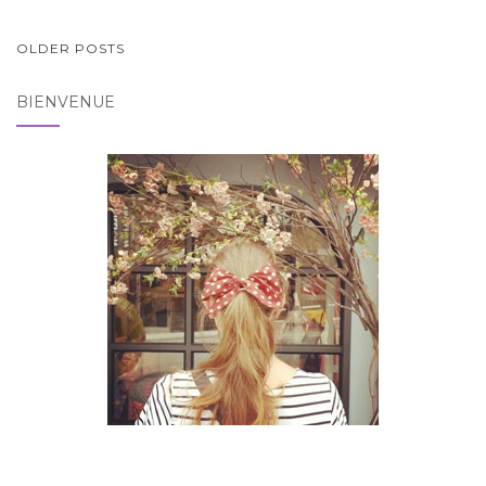
PAGINATION
OLDER POSTS
DES
BIENVENUE
ARTICLES