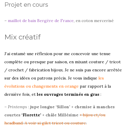
Projet en cours
–
maillot de bain Bergère de France
, en coton mercerisé
Mix créatif
J’ai entamé une réflexion pour me concevoir une tenue
complète ou presque par saison, en mixant couture / tricot
/ crochet / fabrication bijoux. Je ne suis pas encore arrêtée
sur des idées ou patrons précis. Je vous indique
les
évolutions ou changements en orange
par rapport à la
dernière fois, et
les ouvrages terminés en gras
:
–
Printemps
:
jupe longue
‘Sillon’ + chemise à manches
courtes
‘Florette’
+
châle Millésime
+ bijou et/ou
headband. A voir si gilet tricot ou couture.