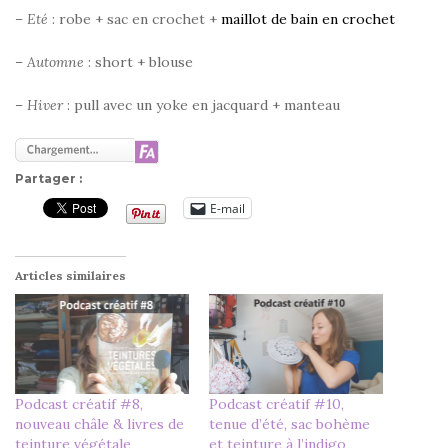
–
Eté
: robe + sac en crochet +
maillot de bain en crochet
–
Automne
: short + blouse
–
Hiver
: pull avec un yoke en jacquard + manteau
Partager :
E-mail
Articles similaires
Podcast créatif #8,
Podcast créatif #10,
nouveau châle & livres de
tenue d’été, sac bohème
teinture végétale
et teinture à l’indigo