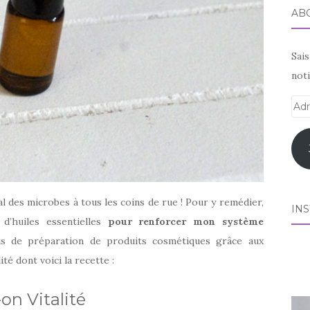
AB
Sai
noti
Adr
e-
mai
al des microbes à tous les coins de rue ! Pour y remédier,
IN
d’huiles essentielles
pour renforcer mon système
sis de préparation de produits cosmétiques grâce aux
lité dont voici la recette :
-on Vitalité