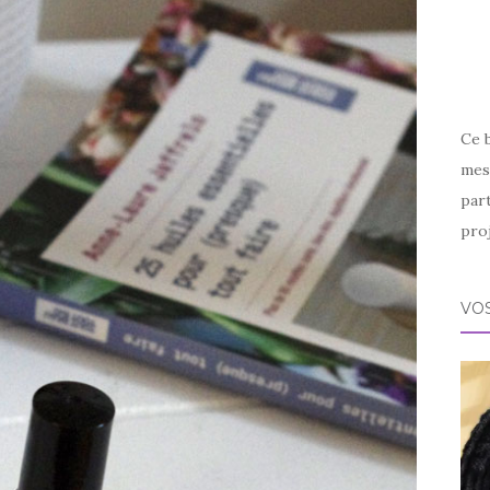
Ce 
mes 
par
proj
VOS