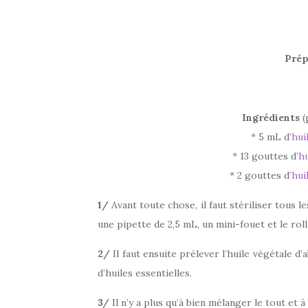
Prép
Ingrédients
(
* 5 mL d’
hui
* 13 gouttes d’
hu
* 2 gouttes d’
hui
1/
Avant toute chose, il faut stériliser tous les
une pipette de 2,5 mL, un mini-fouet et le roll
2/
Il faut ensuite prélever l’huile végétale d’
d’huiles essentielles.
3/
Il n’y a plus qu’à bien mélanger le tout et à 