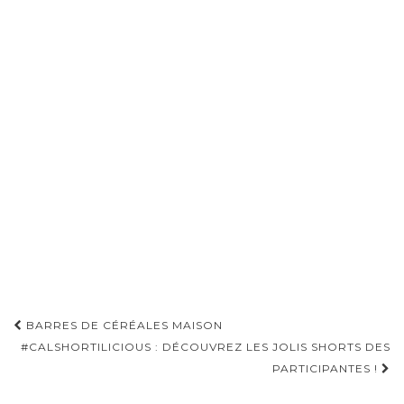
Pagination
BARRES DE CÉRÉALES MAISON
d'article
#CALSHORTILICIOUS : DÉCOUVREZ LES JOLIS SHORTS DES
PARTICIPANTES !