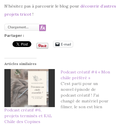
N’hésitez pas à parcourir le blog pour
découvrir d’autres
projets tricot
!
Partager :
E-mail
Articles similaires
Podcast créatif #4 « Mon
châle préféré »
C'est parti pour un
nouvel épisode de
podcast créatif ! J'ai
changé de matériel pour
filmer, le son est bien
Podcast créatif #6,
meilleur que dans le
projets terminés et KAL
dernier épisode (encore
Châle des Copines
toutes mes excuses).