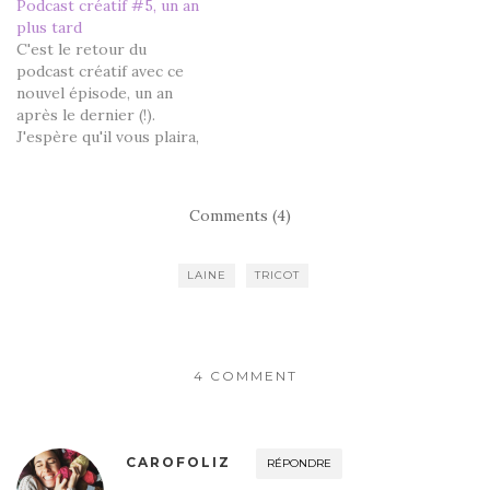
PROJETS TRICOT
Podcast créatif #5, un an
Terminé : Châle The
plus tard
Golden Hour d'Andrea
C'est le retour du
Mowry, en Eclair de
podcast créatif avec ce
Bergère de France et
nouvel épisode, un an
Renaissance de Maison…
après le dernier (!).
J'espère qu'il vous plaira,
n'hésitez pas à me faire
vos retours. Terminés :
Robe modèle Phildar,
Comments (4)
en Cabotine de
PhildarProjet secret de
Noël 2019 pour ma sœur :
LAINE
TRICOT
Echarpe Gryffondor
en Alaska de Drops,
tricotée notamment…
4 COMMENT
CAROFOLIZ
RÉPONDRE