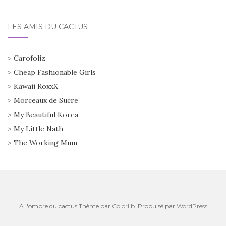
LES AMIS DU CACTUS
>
Carofoliz
>
Cheap Fashionable Girls
>
Kawaii RoxxX
>
Morceaux de Sucre
>
My Beautiful Korea
>
My Little Nath
>
The Working Mum
A l'ombre du cactus Thème par
Colorlib
. Propulsé par
WordPress