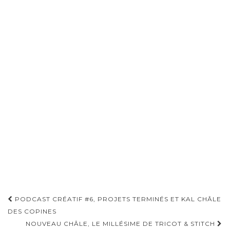
Pagination
PODCAST CRÉATIF #6, PROJETS TERMINÉS ET KAL CHÂLE
d'article
DES COPINES
NOUVEAU CHÂLE, LE MILLÉSIME DE TRICOT & STITCH