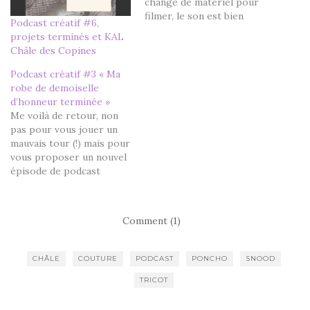
changé de matériel pour
filmer, le son est bien
Podcast créatif #6,
meilleur que dans le
projets terminés et KAL
dernier épisode (encore
Châle des Copines
toutes mes excuses).
PROJETS TRICOT
Podcast créatif #3 « Ma
Terminé : Châle The
robe de demoiselle
Golden Hour d'Andrea
d’honneur terminée »
Mowry, en Eclair de
Me voilà de retour, non
Bergère de France et
pas pour vous jouer un
Renaissance de Maison…
mauvais tour (!) mais pour
vous proposer un nouvel
épisode de podcast
créatif. En introduction,
je vous parle de mon
ressenti sur les salons
Comment (1)
créatifs après ma visite
au Festival de l'Echeveau
Solidaire (plus d'infos ici).
CHÂLE
COUTURE
PODCAST
PONCHO
SNOOD
PROJETS TRICOT
Terminés :…
TRICOT