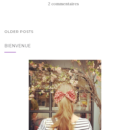
2 commentaires
PAGINATION
OLDER POSTS
DES
BIENVENUE
ARTICLES