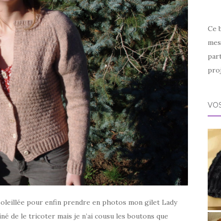
Ce 
mes 
par
proj
VOS
nsoleillée pour enfin prendre en photos mon gilet Lady
iné de le tricoter mais je n’ai cousu les boutons que