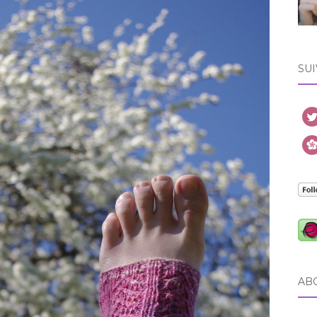
SUI
AB