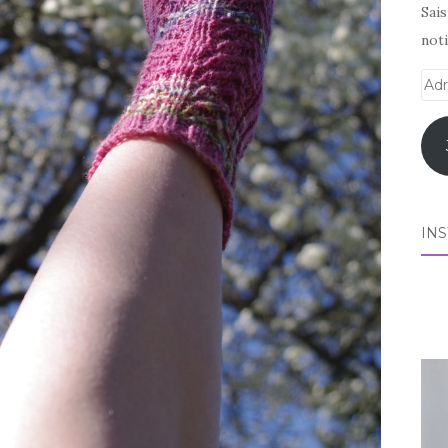
Sai
noti
Adr
e-
mai
IN