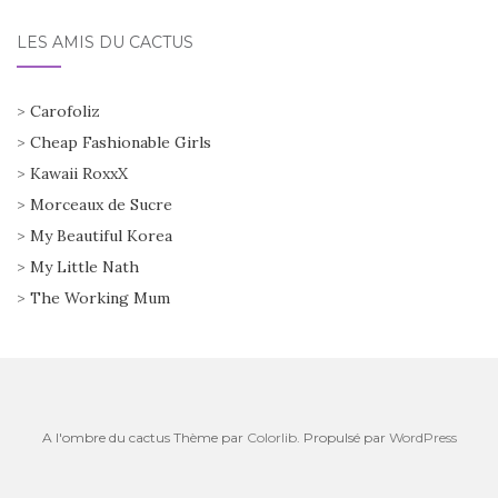
LES AMIS DU CACTUS
>
Carofoliz
>
Cheap Fashionable Girls
>
Kawaii RoxxX
>
Morceaux de Sucre
>
My Beautiful Korea
>
My Little Nath
>
The Working Mum
A l'ombre du cactus Thème par
Colorlib
. Propulsé par
WordPress