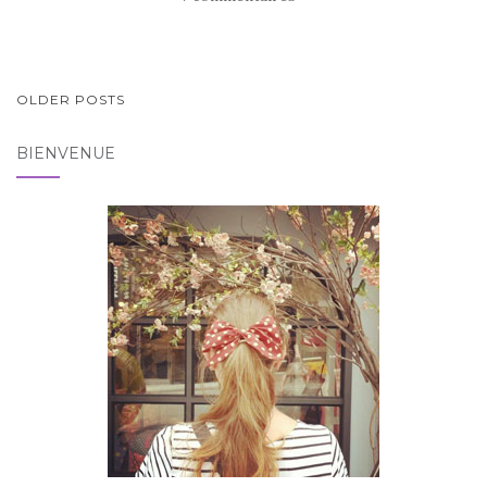
PAGINATION
OLDER POSTS
DES
BIENVENUE
ARTICLES