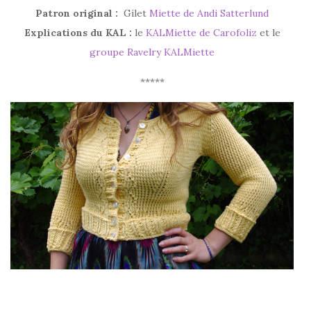
Patron original :
Gilet
Miette de Andi Satterlund
Explications du KAL :
le
KALMiette de Carofoliz
et le
groupe Ravelry KALMiette
*****