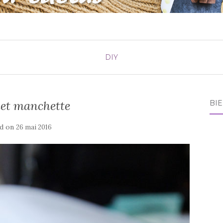
DIY
let manchette
BI
ed on
26 mai 2016