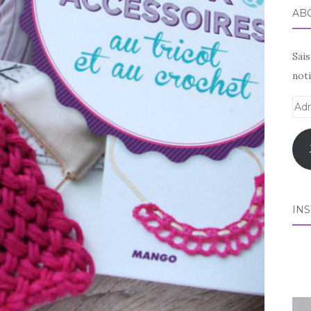
AB
Sai
noti
Adr
e-
mai
IN