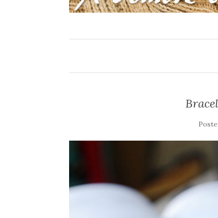
Brace
Post