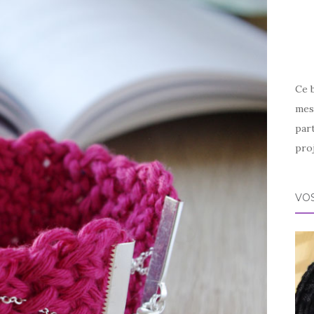
Ce 
mes 
par
proj
VOS