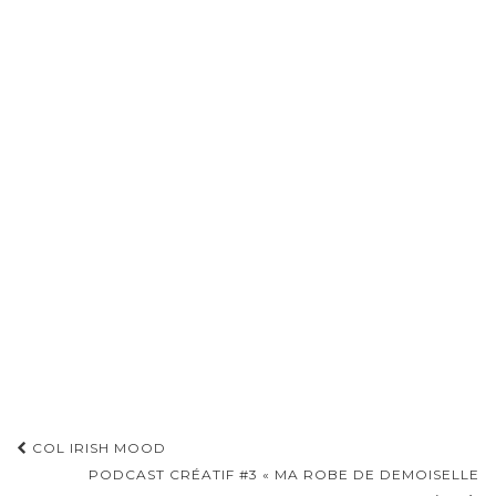
Pagination
COL IRISH MOOD
d'article
PODCAST CRÉATIF #3 « MA ROBE DE DEMOISELLE