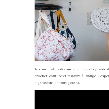
Je vous invite à découvrir ce nouvel épisode d
crochet, couture et teinture à l’indigo. J’es
digressions en tous genres.