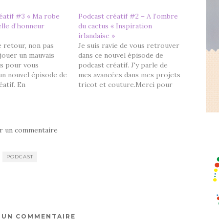
éatif #3 « Ma robe
Podcast créatif #2 – A l’ombre
lle d’honneur
du cactus « Inspiration
irlandaise »
e retour, non pas
Je suis ravie de vous retrouver
jouer un mauvais
dans ce nouvel épisode de
is pour vous
podcast créatif. J'y parle de
n nouvel épisode de
mes avancées dans mes projets
atif. En
tricot et couture.Merci pour
n, je vous parle de
vos encouragements suite à la
ti sur les salons
publication du premier épisode
rès ma visite au
:) J'ai tenté d'améliorer la
 l'Echeveau Solidaire
qualité vidéo + son, c'est un
er un commentaire
os ici). PROJETS
progrès mais peut mieux
rminés :…
faire…
PODCAST
R UN COMMENTAIRE