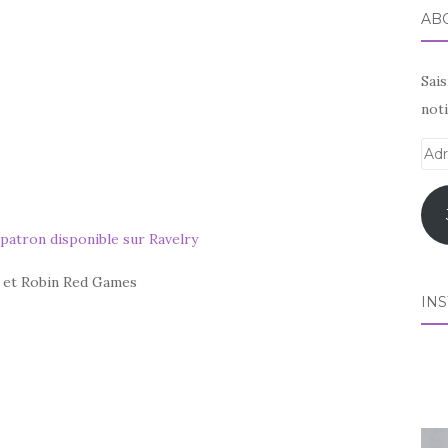
AB
Sai
noti
Adr
e-
mai
patron disponible sur Ravelry
e et Robin Red Games
IN