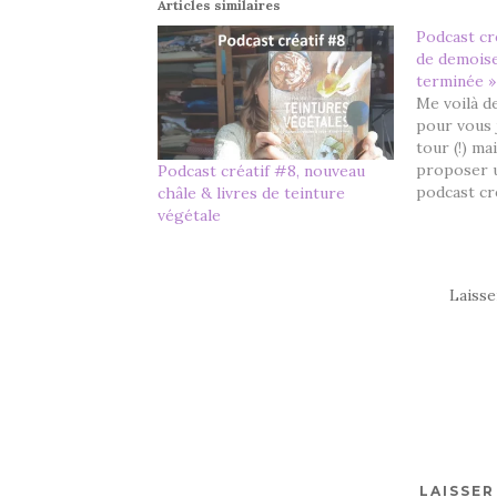
Articles similaires
Podcast cr
de demoise
terminée »
Me voilà d
pour vous 
tour (!) ma
proposer u
Podcast créatif #8, nouveau
podcast cré
châle & livres de teinture
introductio
végétale
mon ressen
créatifs ap
Festival de
Laiss
(plus d'inf
TRICOT Te
LAISSE