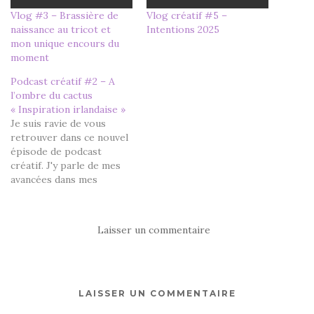
Vlog #3 – Brassière de
Vlog créatif #5 –
naissance au tricot et
Intentions 2025
mon unique encours du
moment
Podcast créatif #2 – A
l’ombre du cactus
« Inspiration irlandaise »
Je suis ravie de vous
retrouver dans ce nouvel
épisode de podcast
créatif. J'y parle de mes
avancées dans mes
projets tricot et
couture.Merci pour vos
encouragements suite à
Laisser un commentaire
la publication du premier
épisode :) J'ai tenté
d'améliorer la qualité
vidéo + son, c'est un
progrès mais peut mieux
LAISSER UN COMMENTAIRE
faire…