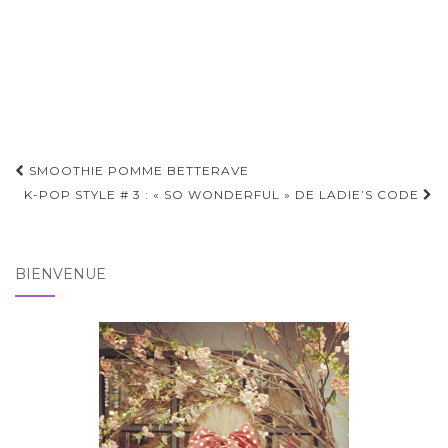
Pagination
SMOOTHIE POMME BETTERAVE
d'article
K-POP STYLE # 3 : « SO WONDERFUL » DE LADIE’S CODE
BIENVENUE