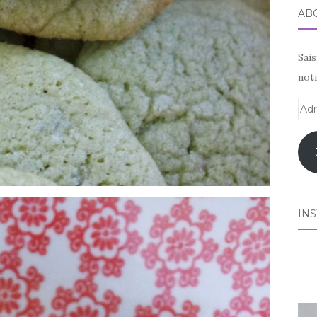
AB
Sai
noti
Adr
e-
mai
IN