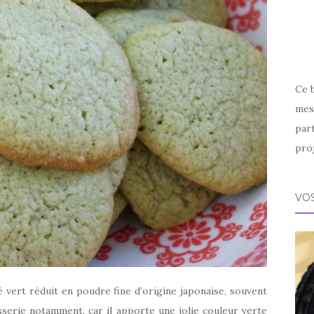
Ce 
mes 
par
proj
VOS
 vert réduit en poudre fine d’origine japonaise, souvent
âtisserie notamment, car il apporte une jolie couleur verte