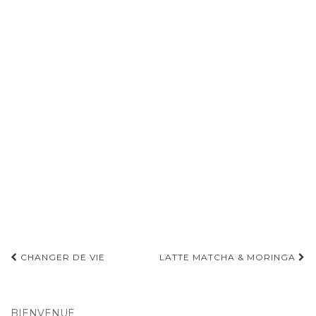
Pagination
CHANGER DE VIE
LATTE MATCHA & MORINGA
d'article
BIENVENUE